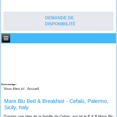
DEMANDE DE
DISPONIBILITÉ
On the road again
This is a bridge
Vous êtes ici :
Accueil
Mare Blu Bed & Breakfast - Cefalù, Palermo,
Sicily, Italy
D'après une idée de la famille de Cefalu, est né le B & B Mare Blu