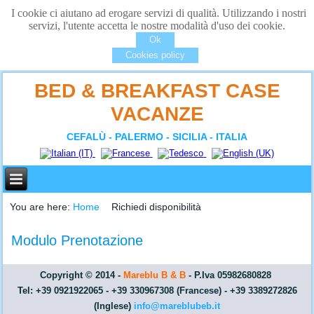
I cookie ci aiutano ad erogare servizi di qualità. Utilizzando i nostri
servizi, l'utente accetta le nostre modalità d'uso dei cookie.
Ok
Cookies policy
BED & BREAKFAST CASE
VACANZE
CEFALÙ - PALERMO - SICILIA - ITALIA
You are here:
Home
Richiedi disponibilità
Modulo Prenotazione
Copyright © 2014 -
Mareblu B & B
- P.Iva 05982680828
Tel: +39 0921922065 - +39 330967308 (Francese) - +39 3389272826
(Inglese)
info@mareblubeb.it